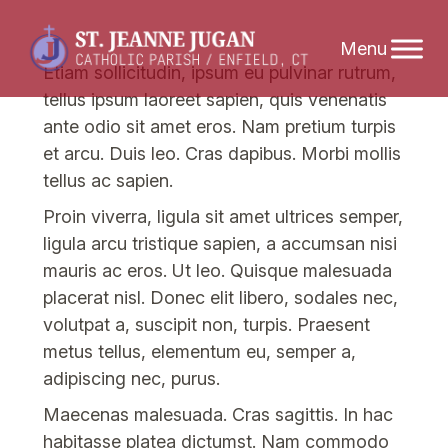
Skip
Etiam sollicitudin, ipsum eu pulvinar rutrum,
to
tellus ipsum laoreet sapien, quis venenatis
content
ante odio sit amet eros. Nam pretium turpis
et arcu. Duis leo. Cras dapibus. Morbi mollis
tellus ac sapien.
Proin viverra, ligula sit amet ultrices semper,
ligula arcu tristique sapien, a accumsan nisi
mauris ac eros. Ut leo. Quisque malesuada
placerat nisl. Donec elit libero, sodales nec,
volutpat a, suscipit non, turpis. Praesent
metus tellus, elementum eu, semper a,
adipiscing nec, purus.
Maecenas malesuada. Cras sagittis. In hac
habitasse platea dictumst. Nam commodo